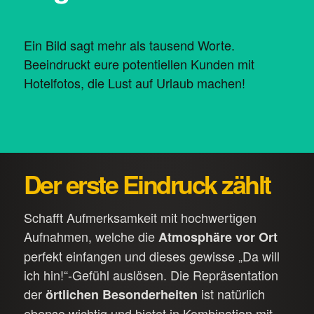
Ein Bild sagt mehr als tausend Worte.
Beeindruckt eure potentiellen Kunden mit
Hotelfotos, die Lust auf Urlaub machen!
Der erste Eindruck zählt
Schafft Aufmerksamkeit mit hochwertigen
Aufnahmen, welche die
Atmosphäre vor Ort
perfekt einfangen und dieses gewisse „Da will
ich hin!“-Gefühl auslösen. Die Repräsentation
der
ist natürlich
örtlichen Besonderheiten
ebenso wichtig und bietet in Kombination mit