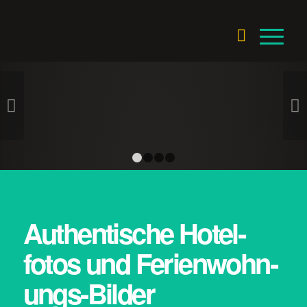
Weiter
1
2
3
4
Authentische Hotel­
fotos und Ferien­wohn­
ungs-Bilder